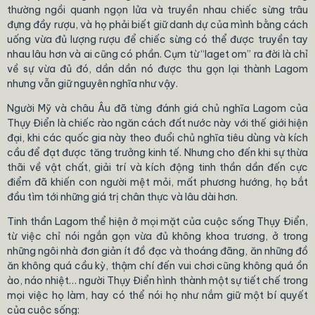
thường ngồi quanh ngọn lửa và truyền nhau chiếc sừng trâu
đựng đầy rượu, và họ phải biết giữ danh dự của mình bằng cách
uống vừa đủ lượng rượu để chiếc sừng có thể được truyền tay
nhau lâu hơn và ai cũng có phần. Cụm từ “laget om” ra đời là chỉ
về sự vừa đủ đó, dần dần nó được thu gọn lại thành Lagom
nhưng vẫn giữ nguyên nghĩa như vậy.
Người Mỹ và châu Âu đã từng đánh giá chủ nghĩa Lagom của
Thụy Điển là chiếc rào ngăn cách đất nước này với thế giới hiện
đại, khi các quốc gia này theo đuổi chủ nghĩa tiêu dùng và kích
cầu để đạt được tăng trưởng kinh tế. Nhưng cho đến khi sự thừa
thãi về vật chất, giải trí và kích động tinh thần dần đến cực
điểm đã khiến con người mệt mỏi, mất phương hướng, họ bắt
đầu tìm tới những giá trị chân thực và lâu dài hơn.
Tinh thần Lagom thể hiện ở mọi mặt của cuộc sống Thụy Điển,
từ việc chỉ nói ngắn gọn vừa đủ không khoa trương, ở trong
những ngôi nhà đơn giản ít đồ đạc và thoáng đãng, ăn những đồ
ăn không quá cầu kỳ, thậm chí đến vui chơi cũng không quá ồn
ào, náo nhiệt… người Thụy Điển hình thành một sự tiết chế trong
mọi việc họ làm, hay có thể nói họ như nắm giữ một bí quyết
của cuộc sống: