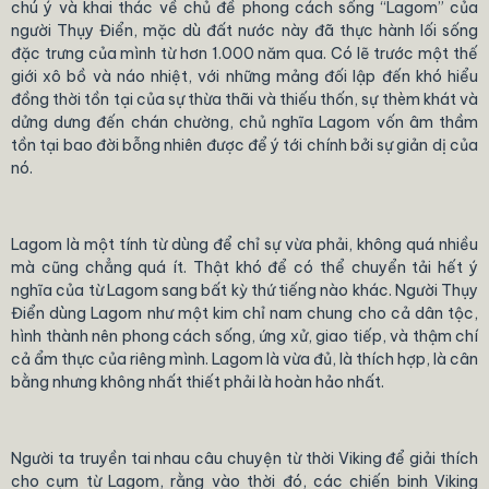
chú ý và khai thác về chủ đề phong cách sống “Lagom” của
người Thụy Điển, mặc dù đất nước này đã thực hành lối sống
đặc trưng của mình từ hơn 1.000 năm qua. Có lẽ trước một thế
giới xô bồ và náo nhiệt, với những mảng đối lập đến khó hiểu
đồng thời tồn tại của sự thừa thãi và thiếu thốn, sự thèm khát và
dửng dưng đến chán chường, chủ nghĩa Lagom vốn âm thầm
tồn tại bao đời bỗng nhiên được để ý tới chính bởi sự giản dị của
nó.
Lagom là một tính từ dùng để chỉ sự vừa phải, không quá nhiều
mà cũng chẳng quá ít. Thật khó để có thể chuyển tải hết ý
nghĩa của từ Lagom sang bất kỳ thứ tiếng nào khác. Người Thụy
Điển dùng Lagom như một kim chỉ nam chung cho cả dân tộc,
hình thành nên phong cách sống, ứng xử, giao tiếp, và thậm chí
cả ẩm thực của riêng mình. Lagom là vừa đủ, là thích hợp, là cân
bằng nhưng không nhất thiết phải là hoàn hảo nhất.
Người ta truyền tai nhau câu chuyện từ thời Viking để giải thích
cho cụm từ Lagom, rằng vào thời đó, các chiến binh Viking