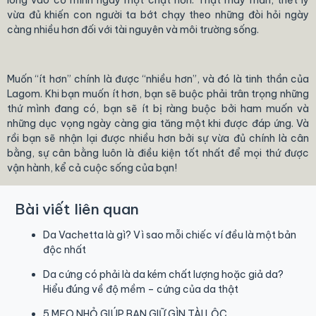
lòng vào cổ mình ngày một chặt hơn. Thật may mắn, triết lý
vừa đủ khiến con người ta bớt chạy theo những đòi hỏi ngày
càng nhiều hơn đối với tài nguyên và môi trường sống.
Muốn “ít hơn” chính là được “nhiều hơn”, và đó là tinh thần của
Lagom. Khi bạn muốn ít hơn, bạn sẽ buộc phải trân trọng những
thứ mình đang có, bạn sẽ ít bị ràng buộc bởi ham muốn và
những dục vọng ngày càng gia tăng một khi được đáp ứng. Và
rồi bạn sẽ nhận lại được nhiều hơn bởi sự vừa đủ chính là cân
bằng, sự cân bằng luôn là điều kiện tốt nhất để mọi thứ được
vận hành, kể cả cuộc sống của bạn!
Bài viết liên quan
Da Vachetta là gì? Vì sao mỗi chiếc ví đều là một bản
độc nhất
Da cứng có phải là da kém chất lượng hoặc giả da?
Hiểu đúng về độ mềm – cứng của da thật
5 MẸO NHỎ GIÚP BẠN GIỮ GÌN TÀI LỘC