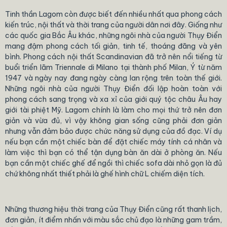
Tinh thần Lagom còn được biết đến nhiều nhất qua phong cách
kiến trúc, nội thất và thời trang của người dân nơi đây. Giống như
các quốc gia Bắc Âu khác, những ngôi nhà của người Thụy Điển
mang đậm phong cách tối giản, tinh tế, thoáng đãng và yên
bình. Phong cách nội thất Scandinavian đã trở nên nổi tiếng từ
buổi triển lãm Triennale di Milano tại thành phố Milan, Ý từ năm
1947 và ngày nay đang ngày càng lan rộng trên toàn thế giới.
Những ngôi nhà của người Thụy Điển đối lập hoàn toàn với
phong cách sang trọng và xa xỉ của giới quý tộc châu Âu hay
giới tài phiệt Mỹ. Lagom chính là làm cho mọi thứ trở nên đơn
giản và vừa đủ, vì vậy không gian sống cũng phải đơn giản
nhưng vẫn đảm bảo được chức năng sử dụng của đồ đạc. Ví dụ
nếu bạn cần một chiếc bàn để đặt chiếc máy tính cá nhân và
làm việc thì bạn có thể tận dụng bàn ăn dài ở phòng ăn. Nếu
bạn cần một chiếc ghế để ngồi thì chiếc sofa dài nhỏ gọn là đủ
chứ không nhất thiết phải là ghế hình chữ L chiếm diện tích.
Những thương hiệu thời trang của Thụy Điển cũng rất thanh lịch,
đơn giản, ít điểm nhấn với màu sắc chủ đạo là những gam trầm,