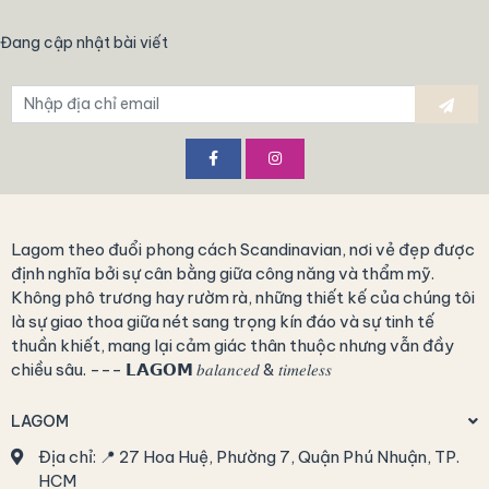
Đang cập nhật bài viết
Lagom theo đuổi phong cách Scandinavian, nơi vẻ đẹp được
định nghĩa bởi sự cân bằng giữa công năng và thẩm mỹ.
Không phô trương hay rườm rà, những thiết kế của chúng tôi
là sự giao thoa giữa nét sang trọng kín đáo và sự tinh tế
thuần khiết, mang lại cảm giác thân thuộc nhưng vẫn đầy
chiều sâu. --- 𝗟𝗔𝗚𝗢𝗠 𝑏𝑎𝑙𝑎𝑛𝑐𝑒𝑑 & 𝑡𝑖𝑚𝑒𝑙𝑒𝑠𝑠
LAGOM
Địa chỉ:
📍 27 Hoa Huệ, Phường 7, Quận Phú Nhuận, TP.
HCM