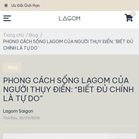
Ưu Đãi Giới Hạn
0
Trang chủ
/
Blog
/
PHONG CÁCH SỐNG LAGOM CỦA NGƯỜI THỤY ĐIỂN: “BIẾT ĐỦ
CHÍNH LÀ TỰ DO”
Blog
PHONG CÁCH SỐNG LAGOM CỦA
NGƯỜI THỤY ĐIỂN: “BIẾT ĐỦ CHÍNH
LÀ TỰ DO”
Lagom Saigon
Thứ Sáu, 13/09/2019