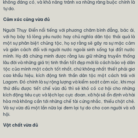
không đáng có, và khả năng tránh xa những ràng buộc chính là
tự do.
Cảm xúc cũng vừa đủ
Người Thụy Điển nổi tiếng với phương châm bình đẳng, bác ái,
với họ bày tỏ lòng yêu nước hay chủ nghĩa dân tộc thái quá là
một sự phân biệt chủng tộc, họ sợ rằng sẽ gây ra sự mặc cảm
và gián cách đối với người nước ngoài sinh sống tại đất nước
mình. Họ đã chứng minh được rằng lưu giữ những truyền thống
lâu đời và những giá trị tinh thần tốt đẹp mới là cách bảo vệ dân
tộc của mình một cách tốt nhất, chứ không nhất thiết phải giơ
cao khẩu hiệu, kích động tinh thần dân tộc một cách trái với
Lagom. Đó chính là sự rộng lượng và kiểm soát cảm xúc, khi mọi
thứ đều được tiết chế vừa đủ thì sẽ khó có cơ hội cho những
kích động tiêu cực và lệch lạc cực đoan, xã hội sẽ ổn định và hài
hòa mà không cần tới những chế tài cứng nhắc, thiếu chặt chẽ.
Và sự vừa đủ một lần nữa lại đem lại tự do cho con người và xã
hội.
Vật chất vừa đủ