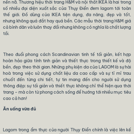
nền nã. Thương hiệu thời trang H&M và nội thất IKEA là hai trong
số nhiều đại diện xuất sắc của Thụy Điển đem lagom tới toàn
thế giới. Đồ dùng của IKEA tiện dụng, đa năng, đẹp và tốt,
nhưng không quá đắt hay quá bền. Các mẫu thời trang H&M giá
cả bình dân và luôn thay đổi nhưng không có nghĩa là chất lượng
tồi.
Theo đuổi phong cách Scandinavian tinh tế tối giản, kết hợp
hoàn hảo giữa tính tinh giản và thiết thực trong thiết kế và độ
bền, đẹp theo thời gian. Những phụ kiện da của LAGOM là sự hài
hoà trong việc sử dụng chất liệu da cao cấp và sự tỉ mỉ trau
chuốt đến từng chi tiết, tự tin mang đến cho người sử dụng
thông điệp: sự tối giản và thiết thực không chỉ thể hiện qua thời
trang – mà còn từ phong cách sống để hướng tới nhiều mục tiêu
cao cả hơn!
Ăn uống vừa đủ
Lagom trong ẩm thực của người Thụy Điển chính là việc lên kế