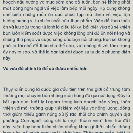
hoạch nấu nướng và mua sắm cho cả tuần, bạn sẽ không phải
mất công nghĩ ngợi về việc làm bếp mỗi ngày. Họ cũng không
chế biến những món ăn quá phức tạp mà thiên về việc tận
hưởng hương vị tự nhiên nhất của thực phẩm. Việc để thừa thức
ăn và lưu cữu trong tủ lạnh là điều tối kỵ, bởi biết vừa đủ sẽ khiến
bạn luôn kiểm soát được việc không lãng phí đồ ăn nói riêng và
những thứ phục vụ cuộc sống của bạn nói chung. Bạn sẽ không
phải lo tái chế đồ thừa như thế nào, vứt chúng đi với tâm trạng
áy náy ra sao, và thế là bạn lại đạt được sự tự do ở phương diện
này.
Và vừa đủ chính là để có được nhiều hơn
Thụy Điển cũng là quốc gia đầu tiên trên thế giới có trung tâm
thương mại chuyên bán những món hàng đã qua sử dụng. Đây là
kết quả của triết lý Lagom trong kinh doanh bền vững, thân
thiện với môi trường, giúp tiết kiệm vật liệu và năng lượng, đồng
thời giảm thiểu gánh nặng xử lý rác thải cho chính quyền địa
phương. Con người cũng chỉ là một “thành viên” trên Trái đất
này, việc hủy hoại thiên nhiên chẳng khác gì thắt chiếc thòng