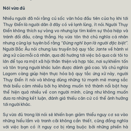
Nói vừa đủ
Nhiều người đã nói rằng cú sốc văn hóa đầu tiên của họ khi tới
Thụy Điển là người dân ở đây có vẻ lạnh lùng, ít nói. Người Thụy
Điển không thích sự vòng vo nhưng lại tìm kiếm sự thỏa hiệp và
tránh đối đầu, căng thẳng. Họ vừa tôn thờ chủ nghĩa cá nhân
nhưng cũng lại tuyên bố rằng
“Đừng nghĩ bạn là người đặc biệt”
.
Người Bắc Âu nói chung lưu truyền bộ quy tắc Jante về hành vi
ứng xử của mỗi cá nhân, qua đó hướng tới việc bỏ qua cái tôi to
lớn để tạo ra một xã hội thân thiện và hợp tác, nơi sự khiếm tốn
và tôn trọng người khác luôn được đánh giá cao. Và chủ nghĩa
Lagom càng giúp hiện thực hóa bộ quy tắc ứng xử này, người
Thụy Điển ít nói và không dùng những từ mạnh mẽ mang sắc
thái biểu cảm nhiều bởi họ không muốn trở thành nổi bật hay
thể hiện quá nhiều về con người mình, cũng như không muốn
đưa ra những kết luận, đánh giá thiếu căn cứ có thể ảnh hưởng
tới người khác.
Sự vừa đủ trong lời nói sẽ khiến bạn giảm thiểu nguy cơ sa vào
những hiểu lầm và tranh cãi không cần thiết, cũng đồng nghĩa
với việc bạn có ít nguy cơ bị ràng buộc bởi những phiền hà