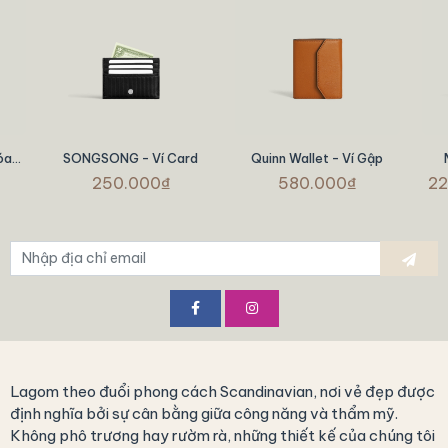
óa
SONGSONG - Ví Card
Quinn Wallet - Ví Gập
250.000₫
580.000₫
22
Lagom theo đuổi phong cách Scandinavian, nơi vẻ đẹp được
định nghĩa bởi sự cân bằng giữa công năng và thẩm mỹ.
Không phô trương hay rườm rà, những thiết kế của chúng tôi