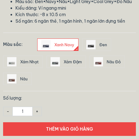
Màu sắc: Đen•Navy•Nâu•Light Grey•Cool Grey•Đỏ Nâu
Kiểu dáng: Ví ngang mini
Kích thước: ~8 x 10.5 cm
Số ngăn: 6 ngăn thẻ, 1 ngăn hình, 1 ngăn lớn đựng tiền
Màu sắc:
Xanh Navy
Đen
Xám Nhạt
Xám Đậm
Nâu Đỏ
Nâu
Số lượng:
-
+
THÊM VÀO GIỎ HÀNG