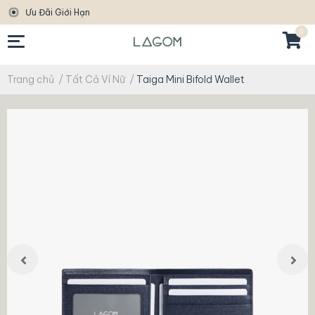
Ưu Đãi Giới Hạn
0
Trang chủ
/
Tất Cả Ví Nữ
/
Taiga Mini Bifold Wallet