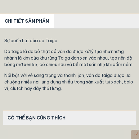
CHI TIẾT SẢN PHẨM
Sự cuốn hút của da Taiga
Da taiga là da bò thật có vân da được xử lý tựa như những
nhánh lá kim của khu rừng Taiga đan xen vào nhau, tạo nên độ
bóng mờ xen kẽ, có chiều sâu và bề mặt sần nhẹ khi cầm nắm.
Nổi bật với vẻ sang trọng và thanh lịch, vân da taiga được ưa
chuộng nhiều nơi, ứng dụng nhiều trong sản xuất túi xách, balo,
ví, clutch hay dây thắt lưng.
CÓ THỂ BẠN CŨNG THÍCH
- 