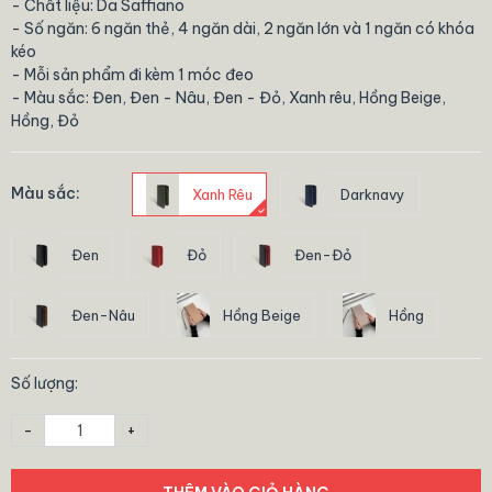
- Chất liệu: Da Saffiano
- Số ngăn: 6 ngăn thẻ, 4 ngăn dài, 2 ngăn lớn và 1 ngăn có khóa
kéo
- Mỗi sản phẩm đi kèm 1 móc đeo
- Màu sắc: Đen, Đen - Nâu, Đen - Đỏ, Xanh rêu, Hồng Beige,
Hồng, Đỏ
Màu sắc:
Xanh Rêu
Darknavy
Đen
Đỏ
Đen-Đỏ
Đen-Nâu
Hồng Beige
Hồng
Số lượng:
-
+