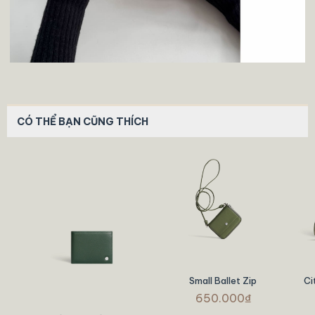
CÓ THỂ BẠN CŨNG THÍCH
Small Ballet Zip
Ci
650.000₫