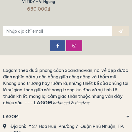
Ví TIDY - Ví Ngang
680.000₫
Lagom theo đuổi phong cách Scandinavian, nơi vẻ đẹp được
định nghĩa bởi sự cân bằng giữa công năng và thẩm mỹ.
Không phô trương hay rườm rà, những thiết kế của chúng tôi
là sự giao thoa giữa nét sang trọng kín đáo và sự tinh tế
thuần khiết, mang lại cảm giác thân thuộc nhưng vẫn đầy
chiều sâu. --- 𝗟𝗔𝗚𝗢𝗠 𝑏𝑎𝑙𝑎𝑛𝑐𝑒𝑑 & 𝑡𝑖𝑚𝑒𝑙𝑒𝑠𝑠
LAGOM
Địa chỉ:
📍 27 Hoa Huệ, Phường 7, Quận Phú Nhuận, TP.